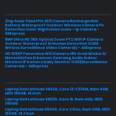
3mp Solar Panel Ptz Wifi Camera Rechargeable
Battery Waterproof Outdoor Wireless Camera Pir
Detection Color Nightvision Icsee – Ip Camera –
AliExpress
5MP Ultra HD 36X Optical Zoom PTZ Wifi IP Camera
Outdoor Waterproof AI Human Detection ICSEE
Wirless Surveillance Video Camera| | – AliExpress
HD 1080P Panorama Wifi Kamera 180 Grad Winkel AI
Menschliches Erkennen Zwei weg Audio Indoor
Wireless IP Kamera baby Monitor ICSEE|Surveillance
Cameras| – AliExpress
Laptop Dell Latitude E5420, Core i3-2330M, Ram 4GB,
HDD 160GB, 14 inch
Laptop Dell Latitude E5530, Core i5, Ram 4Gb, HDD
250Gb
Laptop Dell latitude E6400, Core 2 Dou, Ram 2GB, HDD
160GB, 14.1 inch