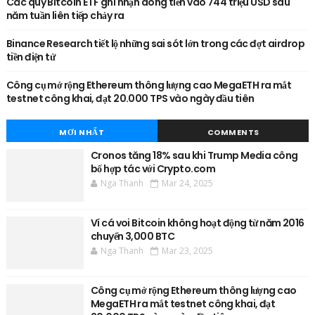
Các quỹ Bitcoin ETF ghi nhận dòng tiền vào 744 triệu USD sau
năm tuần liên tiếp chảy ra
Binance Research tiết lộ những sai sót lớn trong các đợt airdrop
tiền điện tử
Công cụ mở rộng Ethereum thông lượng cao MegaETH ra mắt
testnet công khai, đạt 20.000 TPS vào ngày đầu tiên
MƠI NHẤT
COMMENTS
Cronos tăng 18% sau khi Trump Media công
bố hợp tác với Crypto.com
Nga Thanh
Mar 24, 2025
Ví cá voi Bitcoin không hoạt động từ năm 2016
chuyển 3,000 BTC
Nga Thanh
Mar 23, 2025
Công cụ mở rộng Ethereum thông lượng cao
MegaETH ra mắt testnet công khai, đạt