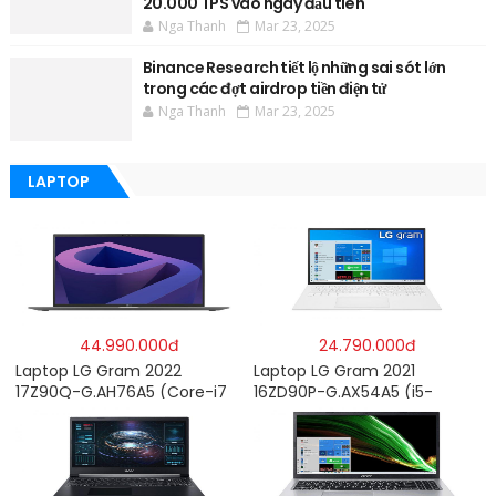
20.000 TPS vào ngày đầu tiên
Nga Thanh
Mar 23, 2025
Binance Research tiết lộ những sai sót lớn
trong các đợt airdrop tiền điện tử
Nga Thanh
Mar 23, 2025
LAPTOP
44.990.000đ
24.790.000đ
Laptop LG Gram 2022
Laptop LG Gram 2021
17Z90Q-G.AH76A5 (Core-i7
16ZD90P-G.AX54A5 (i5-
1260P/16GB/512GB/17″
1135G7/8GB RAM/512GB
WQXGA/Win 11/Xám)
SSD/16″WQXGA/Dos/Trắng)