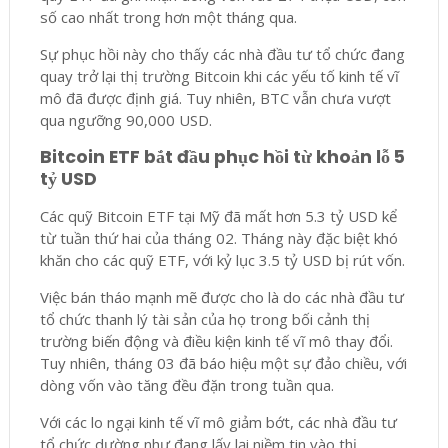
số cao nhất trong hơn một tháng qua.
Sự phục hồi này cho thấy các nhà đầu tư tổ chức đang
quay trở lại thị trường Bitcoin khi các yếu tố kinh tế vĩ
mô đã được định giá. Tuy nhiên, BTC vẫn chưa vượt
qua ngưỡng 90,000 USD.
Bitcoin ETF bắt đầu phục hồi từ khoản lỗ 5
tỷ USD
Các quỹ Bitcoin ETF tại Mỹ đã mất hơn 5.3 tỷ USD kể
từ tuần thứ hai của tháng 02. Tháng này đặc biệt khó
khăn cho các quỹ ETF, với kỷ lục 3.5 tỷ USD bị rút vốn.
Việc bán tháo mạnh mẽ được cho là do các nhà đầu tư
tổ chức thanh lý tài sản của họ trong bối cảnh thị
trường biến động và điều kiện kinh tế vĩ mô thay đổi.
Tuy nhiên, tháng 03 đã báo hiệu một sự đảo chiều, với
dòng vốn vào tăng đều đặn trong tuần qua.
Với các lo ngại kinh tế vĩ mô giảm bớt, các nhà đầu tư
tổ chức dường như đang lấy lại niềm tin vào thị