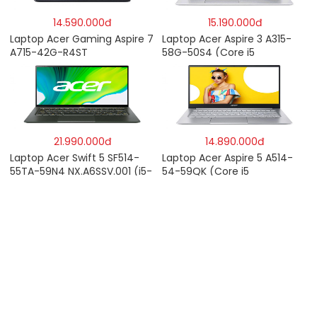
14.590.000đ
15.190.000đ
Laptop Acer Gaming Aspire 7
Laptop Acer Aspire 3 A315-
A715-42G-R4ST
58G-50S4 (Core i5
NH.QAYSV.004 (R5
1135G7/8GB
5500U/8GB RAM/256GB
RAM/512GB/15.6″FHD/MX350
SSD/15.6″FHD IPS/GTX1650
2GB/Win 10/Bạc)
4GB/Win10) – Hàng chính
hãng
21.990.000đ
14.890.000đ
Laptop Acer Swift 5 SF514-
Laptop Acer Aspire 5 A514-
55TA-59N4 NX.A6SSV.001 (i5-
54-59QK (Core i5
1135G7/16GB RAM/1TB
1135G7/8GB
SSD/14″FHD_Touch/Win10/Xa
RAM/512GB/14″FHD/Win
nh) – Hàng chính hãng
11/Vàng)