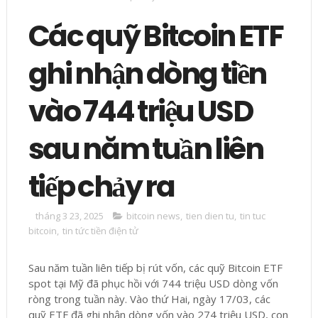
Các quỹ Bitcoin ETF
ghi nhận dòng tiền
vào 744 triệu USD
sau năm tuần liên
tiếp chảy ra
tháng 3 23, 2025
bitcoin news
,
tien dien tu
,
tin tuc
bitcoin
,
tin tức tiền điện tử
Sau năm tuần liên tiếp bị rút vốn, các quỹ Bitcoin ETF
spot tại Mỹ đã phục hồi với 744 triệu USD dòng vốn
ròng trong tuần này. Vào thứ Hai, ngày 17/03, các
quỹ ETF đã ghi nhận dòng vốn vào 274 triệu USD, con