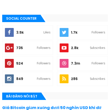
SOCIAL COUNTER
3.5k
1.7k
Likes
Followers
735
2.8k
Followers
Subscribes
524
7.3m
Followers
Followers
849
286
Followers
Subscribes
BÀI ĐĂNG NỔI BẬT
Giá Bitcoin giảm xuống dưới 50 nghìn USD khi dữ