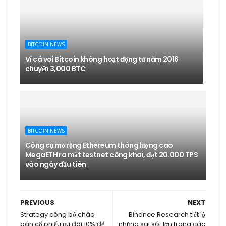
BITCOIN NEWS
Ví cá voi Bitcoin không hoạt động từ năm 2016
chuyển 3,000 BTC
BITCOIN NEWS
Công cụ mở rộng Ethereum thông lượng cao
MegaETH ra mắt testnet công khai, đạt 20.000 TPS
vào ngày đầu tiên
PREVIOUS
NEXT
Strategy công bố chào
Binance Research tiết lộ
bán cổ phiếu ưu đãi 10% để
những sai sót lớn trong các