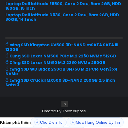
Laptop Dell latitude E6500, Core 2 Dou, Ram 2GB, HDD
160GB, 15 inch
Laptop Dell latitude D630, Core 2 Dou, Ram 2GB, HDD
80GB, 14.1 inch
Ổ cứng SSD Kingston UV500 3D-NAND mSATA SATA III
120GB
Ổ Cứng SSD Lexar NM500 PCIe M.2 2280 NVMe 512GB
Ổ Cứng SSD Lexar NM610 M.2 2280 NVMe 250GB
Ổ cứng SSD WD Black 250GB SN750 M.2 PCIe Gen3 x4
NVMe
Ổ cứng SSD Crucial MX500 3D-NAND 250GB 2.5 inch
Sata 3
Created By
ThemeXpose
Khám phá thêm
+
Cho Dien Tu
+
Mua Hang Online Uy Tin