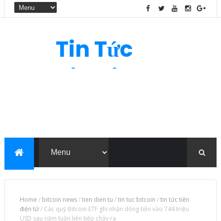
Tin Tức
Bitcoin
Home
/
bitcoin news
/
tien dien tu
/
tin tuc bitcoin
/
tin tức tiền
điện tử
/
Các quỹ Bitcoin ETF ghi nhận dòng tiền vào 744 triệu
USD sau năm tuần liên tiếp chảy ra